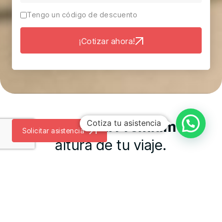
Tengo un código de descuento
¡Cotizar ahora!
La Asistencia Premium
a la
Cotiza tu asistencia
Solicitar asistencia
altura de tu viaje.