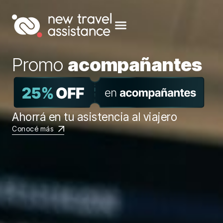
l
i
a
r
Promo
a
c
o
m
p
a
ñ
a
n
t
e
s
Ahorrá en tu asistencia al viajero
C
Conocé más
t
C