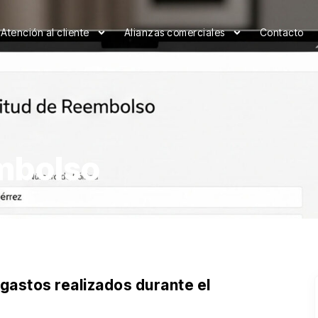
Atención al cliente
Alianzas comerciales
Contacto
embolso
astos realizados durante el